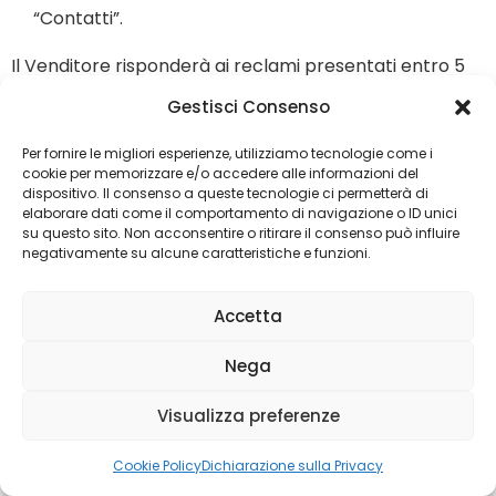
“Contatti”.
Il Venditore risponderà ai reclami presentati entro 5
giorni dal ricevimento degli stessi.
Gestisci Consenso
Art. 16. Varie
Per fornire le migliori esperienze, utilizziamo tecnologie come i
cookie per memorizzare e/o accedere alle informazioni del
dispositivo. Il consenso a queste tecnologie ci permetterà di
16.1
Esclusivamente per ordini corporate/aziendali
elaborare dati come il comportamento di navigazione o ID unici
superiori alle 50 unità, è possibile contattare il
su questo sito. Non acconsentire o ritirare il consenso può influire
negativamente su alcune caratteristiche e funzioni.
Venditore all’indirizzo e-mail
ordini@anticodolceselargino.it. In questa ipotesi, il
Accetta
Venditore si riserva di accettare l’ordine di acquisto
e di concordare con il cliente le modalità di
Nega
consegna del Prodotto.
Visualizza preferenze
16.2
Lei può contattare il Venditore via telefono ai
numeri indicati nella sezione “Contatti”.
Cookie Policy
Dichiarazione sulla Privacy